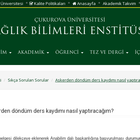
Üniversitesi
Kalite Politikaları
Anasayfa
Akademik Takvim
ÇUKUROVA ÜNİVERSİTESİ
AĞLIK BİLİMLERİ ENSTİTÜ
TİM
AKADEMİK
ÖĞRENCİ
TEZ VE DERGİ
İ
i
Sıkça Sorulan Sorular
Askerden döndüm ders kaydımı nasıl yaptır
den döndüm ders kaydımı nasıl yaptıracağım?
belgesi dilekçeye eklenerek Anabilim dalı başkanlığına başvurulması durumun