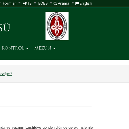
Formlar
AKTS
EÖBS
Arama
English
SÜ
Ç KONTROL
MEZUN
acağım?
da ve yazının Enstitüye gönderildiğinde gerekli işlemler