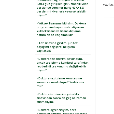
(2013 güz girişliler için Uzmanlık Alan
yapılac
derslerive seminer hariç 42 AKTS)
derslerimi 4 yarıyıla yayarak alabilir
miyim?
Yüksek lisansımı bitirdim. Doktora
programına başvurmak istiyorum.
Yüksek lisans ve lisans diploma
notum en az kaç olmalıdır?
Tez sınavına girdim, jüri tez
başlığımı değiştirdi ne işlem
yapılacak?
Doktora tez önerimi savundum,
ancak tez izleme komitesi tarafından
reddedildi tez konumu değiştirebilir
miyim?
Doktora tez izleme komitesi ne
zaman ve nasıl oluşur? Yedek olur
mu?
Doktora tez önerimi yeterlilik
sınavından sonra en geç ne zaman
sunmalıyım?
Doktora öğrencisiyim, ders
dönemini bitirdim. Doktora yeterlilik