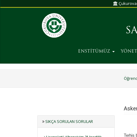
Çukurova 
S
ENSTİTÜMÜZ
YÖNE
Öğrenc
Asker
SIKÇA SORULAN SORULAR
Terhis 
Lisansüstü öğrenciyim 21 kredilik