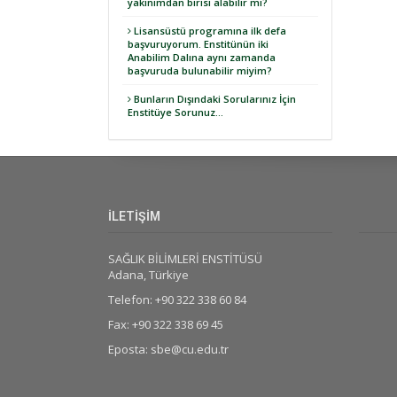
yakınımdan birisi alabilir mi?
Lisansüstü programına ilk defa
başvuruyorum. Enstitünün iki
Anabilim Dalına aynı zamanda
başvuruda bulunabilir miyim?
Bunların Dışındaki Sorularınız İçin
Enstitüye Sorunuz...
İLETİŞİM
SAĞLIK BİLİMLERİ ENSTİTÜSÜ
Adana, Türkiye
Telefon: +90 322 338 60 84
Fax: +90 322 338 69 45
Eposta: sbe@cu.edu.tr