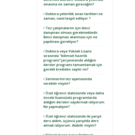
sınavına ne zaman gireceğim?
Doktora yeterlilik sınav tarihleri ne
zaman, nasıl tespit ediliyor ?
Tez çalışmalarım için ikinci
danışman olması gerekmektedir.
İkinci danışman atanması için ne
yapılması gerekiyor?
Doktora veya Yüksek Lisans
sırasında "bilimsel hazırlık
programı"çerçevesinde aldığım
dersler programı tamamlamak için
gerekli krediden sayılır mı?
Seminerimi tez aşamasında
verebilir miyim?
Özel öğrenci statüsünde veya daha
önceki lisansüstü programlarda
aldığım dersleri saydırmak istiyorum.
Ne yapmalıyım?
Özel öğrenci statüsünde iki yarıyıl
ders aldım, üçüncü yarıyılda ders
almak istiyorum. Alabilir miyim?
Yüksek lisans (veya Doktora)