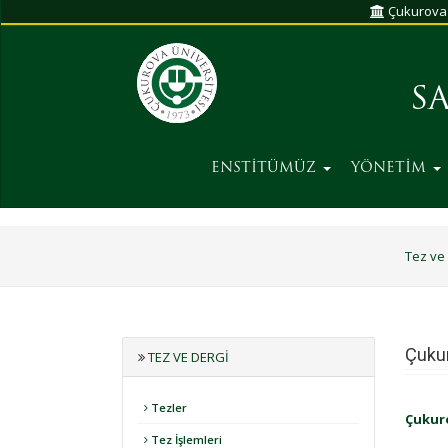
Çukurova 
S
ENSTİTÜMÜZ
YÖNETİM
Tez ve
Çukur
TEZ VE DERGI
Tezler
Çukuro
Tez İşlemleri