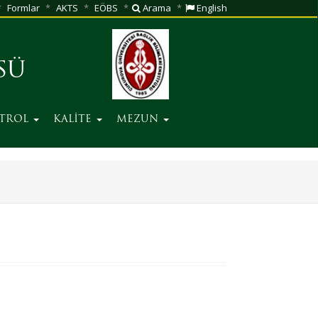
Formlar
AKTS
EÖBS
Arama
English
SÜ
NTROL
KALİTE
MEZUN