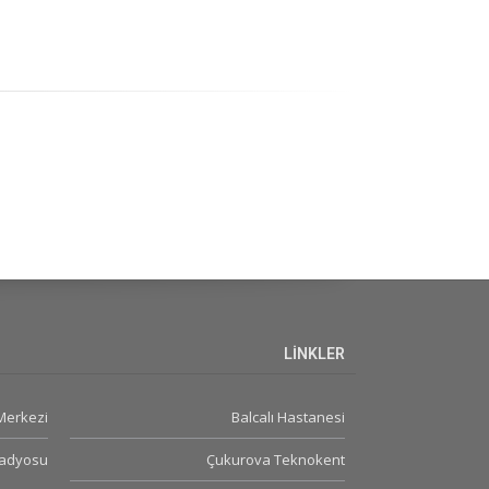
LİNKLER
 Merkezi
Balcalı Hastanesi
Radyosu
Çukurova Teknokent