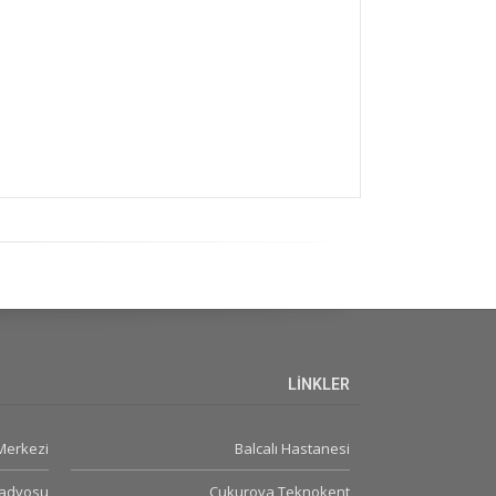
LİNKLER
 Merkezi
Balcalı Hastanesi
Radyosu
Çukurova Teknokent