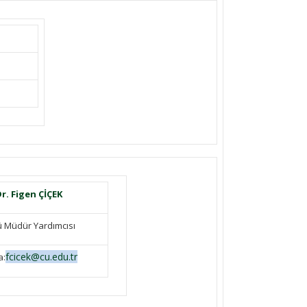
Dr. Figen ÇİÇEK
ü Müdür Yardımcısı
fcicek@cu.edu.tr
a: