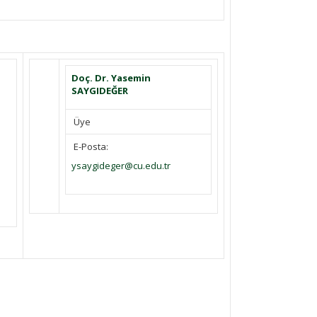
Doç. Dr. Yasemin
SAYGIDEĞER
Üye
E-Posta:
ysaygideger@cu.edu.tr