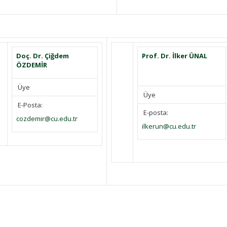
Doç. Dr. Çiğdem
Prof. Dr. İlker ÜNAL
ÖZDEMİR
Üye
Üye
E-Posta:
E-posta:
cozdemir@cu.edu.tr
ilkerun@cu.edu.tr