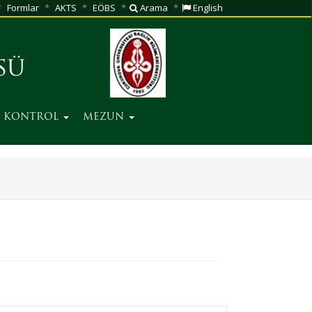
Formlar
AKTS
EÖBS
Arama
English
SÜ
Ç KONTROL
MEZUN