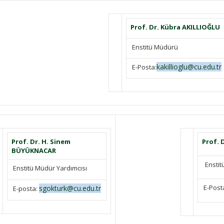
Prof. Dr. Kübra AKILLIOĞLU
Enstitü Müdürü
kakillioglu@cu.edu.tr
E-Posta:
Prof. Dr. H. Sinem
Prof. 
BÜYÜKNACAR
Enstit
Enstitü Müdür Yardımcısı
E-Post
sgokturk@cu.edu.tr
E-posta: