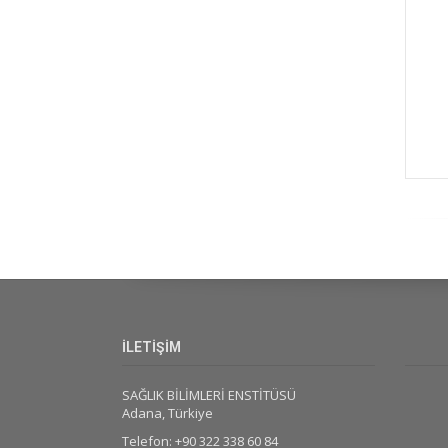
İLETİŞİM
SAĞLIK BİLİMLERİ ENSTİTÜSÜ
Adana, Türkiye
Telefon: +90 322 338 60 84