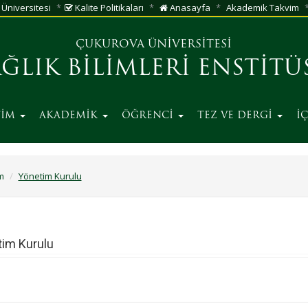
Üniversitesi
Kalite Politikaları
Anasayfa
Akademik Takvim
ÇUKUROVA ÜNİVERSİTESİ
AĞLIK BİLİMLERİ ENSTİTÜ
TİM
AKADEMİK
ÖĞRENCİ
TEZ VE DERGİ
İ
m
Yönetim Kurulu
im Kurulu