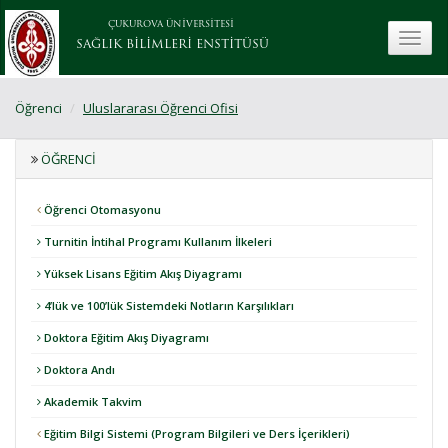
ÇUKUROVA ÜNİVERSİTESİ
toggle
SAĞLIK BİLİMLERİ ENSTİTÜSÜ
Öğrenci
Uluslararası Öğrenci Ofisi
ÖĞRENCI
Öğrenci Otomasyonu
Turnitin İntihal Programı Kullanım İlkeleri
Yüksek Lisans Eğitim Akış Diyagramı
4’lük ve 100’lük Sistemdeki Notların Karşılıkları
Doktora Eğitim Akış Diyagramı
Doktora Andı
Akademik Takvim
Eğitim Bilgi Sistemi (Program Bilgileri ve Ders İçerikleri)